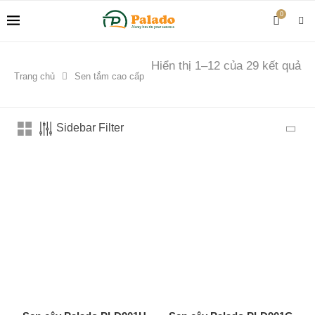
0
Đã
Hiển thị 1–12 của 29 kết quả
Trang chủ
Sen tắm cao cấp
sắ
xế
th
Sidebar Filter
mớ
nh