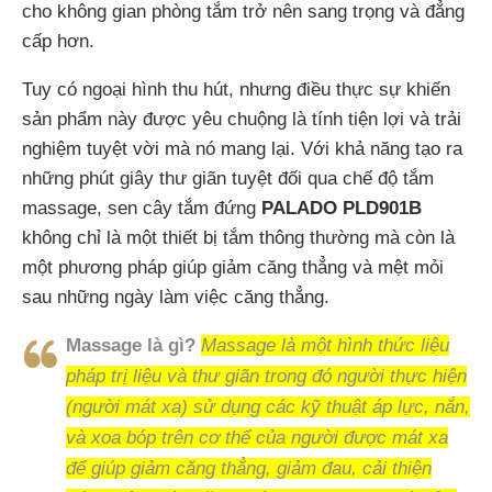
cho không gian phòng tắm trở nên sang trọng và đẳng
cấp hơn.
Tuy có ngoại hình thu hút, nhưng điều thực sự khiến
sản phẩm này được yêu chuộng là tính tiện lợi và trải
nghiệm tuyệt vời mà nó mang lại. Với khả năng tạo ra
những phút giây thư giãn tuyệt đối qua chế độ tắm
massage, sen cây tắm đứng
PALADO PLD901B
không chỉ là một thiết bị tắm thông thường mà còn là
một phương pháp giúp giảm căng thẳng và mệt mỏi
sau những ngày làm việc căng thẳng.
Massage là gì?
Massage là một hình thức liệu
pháp trị liệu và thư giãn trong đó người thực hiện
(người mát xa) sử dụng các kỹ thuật áp lực, nắn,
và xoa bóp trên cơ thể của người được mát xa
để giúp giảm căng thẳng, giảm đau, cải thiện