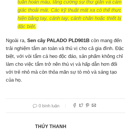
tuần hoàn máu, tăng cường sự thư giãn và cảm
giác thoải mái. Các kỹ thuật mát xa có thể thực
hiện bằng tay, cánh tay, cánh chân hoặc thiết bị
đặc biệt.
Ngoài ra,
Sen cây PALADO PLD901B
còn mang đến
trải nghiệm tắm an toàn và thú vị cho cả gia đình. Đặc
biệt, với vòi tắm cá heo độc đáo, sản phẩm không chỉ
làm cho việc tắm trở nên thú vị và hấp dẫn hơn đối
với trẻ nhỏ mà còn thỏa mãn sự tò mò và sáng tạo
của họ.
0 bình luận
THÚY THANH