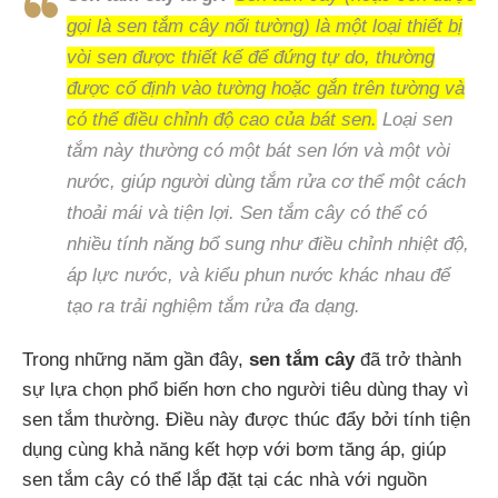
gọi là sen tắm cây nối tường) là một loại thiết bị
vòi sen được thiết kế để đứng tự do, thường
được cố định vào tường hoặc gắn trên tường và
có thể điều chỉnh độ cao của bát sen.
Loại sen
tắm này thường có một bát sen lớn và một vòi
nước, giúp người dùng tắm rửa cơ thể một cách
thoải mái và tiện lợi. Sen tắm cây có thể có
nhiều tính năng bổ sung như điều chỉnh nhiệt độ,
áp lực nước, và kiểu phun nước khác nhau để
tạo ra trải nghiệm tắm rửa đa dạng.
Trong những năm gần đây,
sen tắm cây
đã trở thành
sự lựa chọn phổ biến hơn cho người tiêu dùng thay vì
sen tắm thường. Điều này được thúc đẩy bởi tính tiện
dụng cùng khả năng kết hợp với bơm tăng áp, giúp
sen tắm cây có thể lắp đặt tại các nhà với nguồn