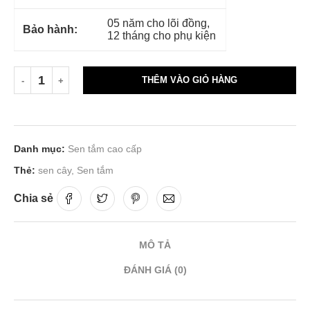
05 năm cho lõi đồng,
Bảo hành:
12 tháng cho phụ kiện
THÊM VÀO GIỎ HÀNG
Danh mục:
Sen tắm cao cấp
Thẻ:
sen cây
,
Sen tắm
Chia sẻ
MÔ TẢ
ĐÁNH GIÁ (0)