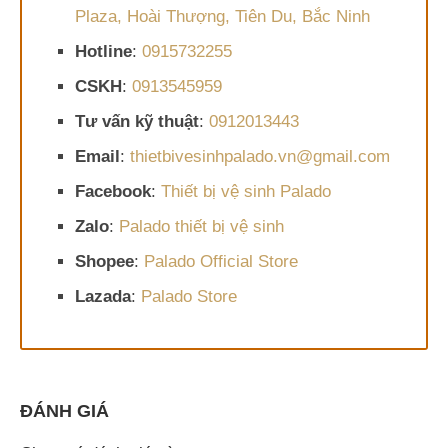
Plaza, Hoài Thượng, Tiên Du, Bắc Ninh
Hotline
:
0915732255
CSKH
:
0913545959
Tư vấn kỹ thuật
:
0912013443
Email
:
thietbivesinhpalado.vn@gmail.com
Facebook
:
Thiết bị vệ sinh Palado
Zalo
:
Palado thiết bị vệ sinh
Shopee
:
Palado Official Store
Lazada
:
Palado Store
ĐÁNH GIÁ