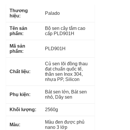
Thương
Palado
hiệu:
Tên sản
Bộ sen cây tắm cao
phẩm:
cấp PLD901H
Mã sản
PLD901H
phẩm:
Củ sen lõi đồng thau
đạt chuẩn quốc tế,
Chất liệu:
thân sen Inox 304,
nhựa PP, Silicon
Bát sen lớn, Bát sen
Phụ kiện:
nhỏ, Dây sen
Khối lượng:
2560g
Màu đen được phủ
Màu:
nano 3 lớp