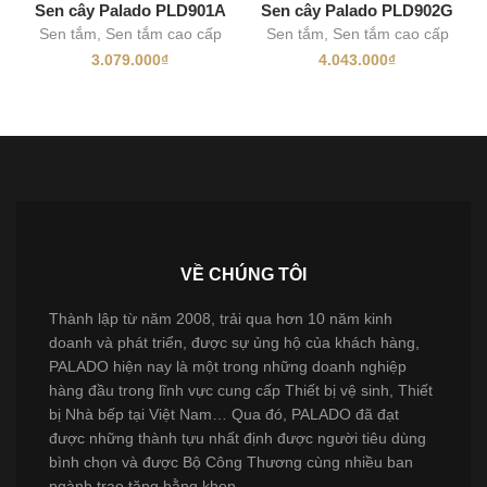
Sen cây Palado PLD901A
Sen cây Palado PLD902G
Sen tắm
,
Sen tắm cao cấp
Sen tắm
,
Sen tắm cao cấp
3.079.000
₫
4.043.000
₫
VỀ CHÚNG TÔI
Thành lập từ năm 2008, trải qua hơn 10 năm kinh
doanh và phát triển, được sự ủng hộ của khách hàng,
PALADO hiện nay là một trong những doanh nghiệp
hàng đầu trong lĩnh vực cung cấp Thiết bị vệ sinh, Thiết
bị Nhà bếp tại Việt Nam… Qua đó, PALADO đã đạt
được những thành tựu nhất định được người tiêu dùng
bình chọn và được Bộ Công Thương cùng nhiều ban
ngành trao tặng bằng khen.