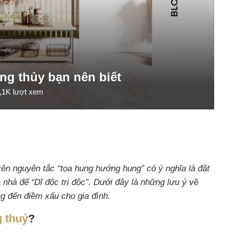
g thủy bạn nên biết
,1K
lượt xem
ên nguyên tắc “tọa hung hướng hung” có ý nghĩa là đặt
nhà để “Dĩ độc trị độc”. Dưới đây là những lưu ý về
g đến điềm xấu cho gia đình.
 thuỷ
?