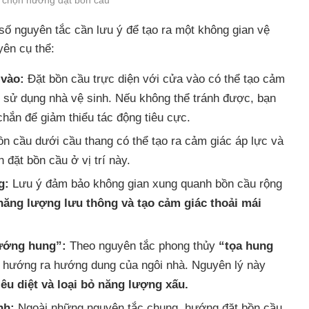
số nguyên tắc cần lưu ý để tạo ra một không gian vệ
yên cụ thể:
 vào:
Đặt bồn cầu trực diện với cửa vào có thể tạo cảm
i sử dụng nhà vệ sinh. Nếu không thể tránh được, bạn
hắn để giảm thiểu tác động tiêu cực.
n cầu dưới cầu thang có thể tạo ra cảm giác áp lực và
 đặt bồn cầu ở vị trí này.
g:
Lưu ý đảm bảo không gian xung quanh bồn cầu rộng
năng lượng lưu thông và tạo cảm giác thoải mái
ướng hung”:
Theo nguyên tắc phong thủy
“tọa hung
và hướng ra hướng dung của ngôi nhà. Nguyên lý này
iêu diệt và loại bỏ năng lượng xấu.
nh:
Ngoài những nguyên tắc chung, hướng đặt bồn cầu