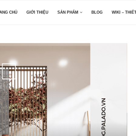
ANG CHỦ
GIỚI THIỆU
SẢN PHẨM
BLOG
WIKI – THIẾ