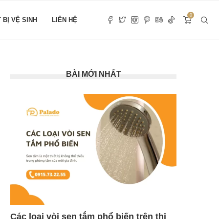
0
T BỊ VỆ SINH
LIÊN HỆ
BÀI MỚI NHẤT
Các loại vòi sen tắm phổ biến trên thị