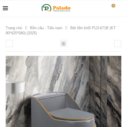
0
Trang chủ
Bồn cầu - Tiểu nam
Bệt liền khối PLD-671B (KT
80*425*580) (2025)