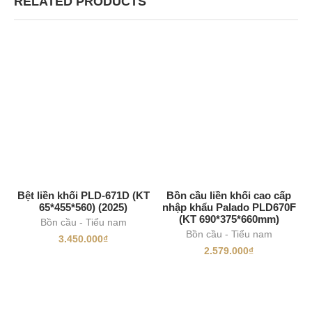
RELATED PRODUCTS
Bệt liền khối PLD-671D (KT
Bồn cầu liền khối cao cấp
65*455*560) (2025)
nhập khẩu Palado PLD670F
(KT 690*375*660mm)
Bồn cầu - Tiểu nam
Bồn cầu - Tiểu nam
3.450.000
₫
2.579.000
₫