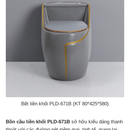
Bệt liền khối PLD-671B (KT 80*425*580)
Bồn cầu liền khối PLD-671B
sở hữu kiểu dáng thanh
thoát với các đường nét mềm mại, tinh tế, mang lại