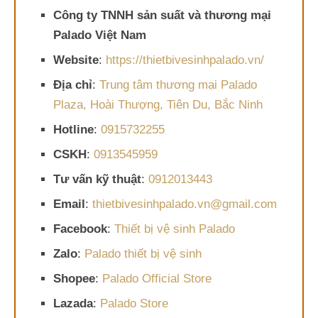
Công ty TNNH sản suất và thương mại
Palado Việt Nam
Website
:
https://thietbivesinhpalado.vn/
Địa chỉ
:
Trung tâm thương mại Palado
Plaza, Hoài Thượng, Tiên Du, Bắc Ninh
Hotline
:
0915732255
CSKH
:
0913545959
Tư vấn kỹ thuật
:
0912013443
Email
:
thietbivesinhpalado.vn@gmail.com
Facebook
:
Thiết bị vệ sinh Palado
Zalo
:
Palado thiết bị vệ sinh
Shopee
:
Palado Official Store
Lazada
:
Palado Store