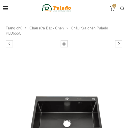
0
Trang chủ
Chậu rửa Bát - Chén
Chậu rửa chén Palado
PLD655C