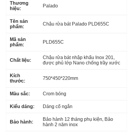
Thương
Palado
hiệu:
Tên sản
Chậu rửa bát Palado PLD655C
phẩm:
Mã sản
PLD655C
phẩm:
Chậu rửa bát nhập khẩu Inox 201,
Chất liệu:
được phủ lớp Nano chống trầy xước
Kích
750*450*220mm
thước:
Màu sắc:
Crom bóng
Kiểu dáng:
Dáng cổ ngắn
Bảo hành 12 tháng phụ kiện, Bảo
Bảo hành:
hành 2 năm inox