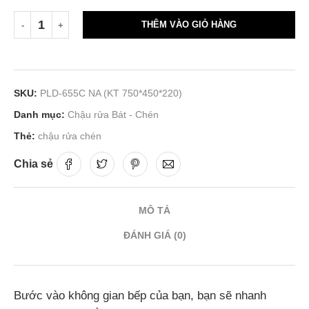
THÊM VÀO GIỎ HÀNG
SKU:
PLD-655C NA (KT 750*450*220)
Danh mục:
Chậu rửa Bát - Chén
Thẻ:
chậu rửa chén
Chia sẻ
MÔ TẢ
ĐÁNH GIÁ (0)
Bước vào không gian bếp của bạn, bạn sẽ nhanh