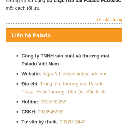
hưởng và sử dụng
bộ chậu rửa bát Palado PLD655C
một cách tối ưu.
Lên đầu trang
Liên hệ Palado
Công ty TNNH sản suất và thương mại
Palado Việt Nam
Website
:
https://thietbivesinhpalado.vn/
Địa chỉ
:
Trung tâm thương mại Palado
Plaza, Hoài Thượng, Tiên Du, Bắc Ninh
Hotline
:
0915732255
CSKH
:
0913545959
Tư vấn kỹ thuật
:
0912013443