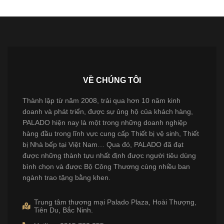
VỀ CHÚNG TÔI
Thành lập từ năm 2008, trải qua hơn 10 năm kinh
doanh và phát triển, được sự ủng hộ của khách hàng,
PALADO hiện nay là một trong những doanh nghiệp
hàng đầu trong lĩnh vực cung cấp Thiết bị vệ sinh, Thiết
bị Nhà bếp tại Việt Nam… Qua đó, PALADO đã đạt
được những thành tựu nhất định được người tiêu dùng
bình chọn và được Bộ Công Thương cùng nhiều ban
ngành trao tặng bằng khen.
Trung tâm thương mại Palado Plaza, Hoài Thượng,
Tiên Du, Bắc Ninh.