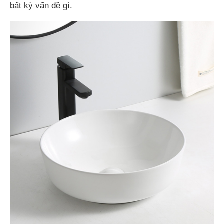
bất kỳ vấn đề gì.