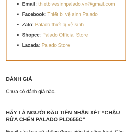
Email
:
thietbivesinhpalado.vn@gmail.com
Facebook
:
Thiết bị vệ sinh Palado
Zalo
:
Palado thiết bị vệ sinh
Shopee
:
Palado Official Store
Lazada
:
Palado Store
ĐÁNH GIÁ
Chưa có đánh giá nào.
HÃY LÀ NGƯỜI ĐẦU TIÊN NHẬN XÉT “CHẬU
RỬA CHÉN PALADO PLD655C”
Email của bạn sẽ không được hiển thị công khai.
Các