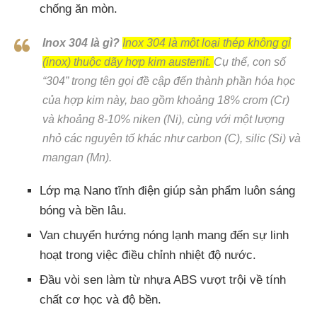
chống ăn mòn.
Inox 304 là gì?
Inox 304 là một loại thép không gỉ
(inox) thuộc dãy hợp kim austenit.
Cụ thể, con số
“304” trong tên gọi đề cập đến thành phần hóa học
của hợp kim này, bao gồm khoảng 18% crom (Cr)
và khoảng 8-10% niken (Ni), cùng với một lượng
nhỏ các nguyên tố khác như carbon (C), silic (Si) và
mangan (Mn).
Lớp mạ Nano tĩnh điện giúp sản phẩm luôn sáng
bóng và bền lâu.
Van chuyển hướng nóng lạnh mang đến sự linh
hoạt trong việc điều chỉnh nhiệt độ nước.
Đầu vòi sen làm từ nhựa ABS vượt trội về tính
chất cơ học và độ bền.