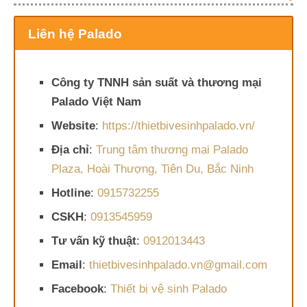
Liên hệ Palado
Công ty TNNH sản suất và thương mại
Palado Việt Nam
Website
:
https://thietbivesinhpalado.vn/
Địa chỉ
:
Trung tâm thương mại Palado
Plaza, Hoài Thượng, Tiên Du, Bắc Ninh
Hotline
:
0915732255
CSKH
:
0913545959
Tư vấn kỹ thuật
:
0912013443
Email
:
thietbivesinhpalado.vn@gmail.com
Facebook
:
Thiết bị vệ sinh Palado