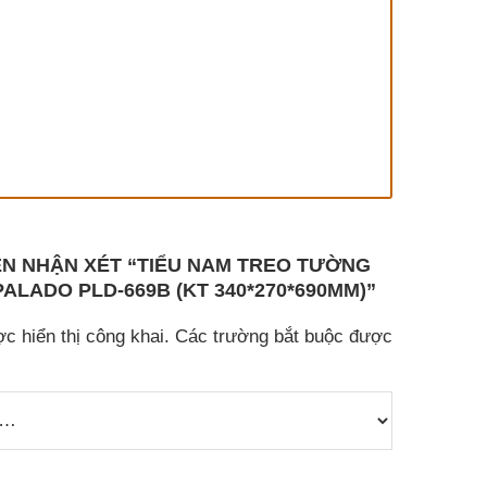
ÊN NHẬN XÉT “TIỂU NAM TREO TƯỜNG
ALADO PLD-669B (KT 340*270*690MM)”
c hiển thị công khai.
Các trường bắt buộc được