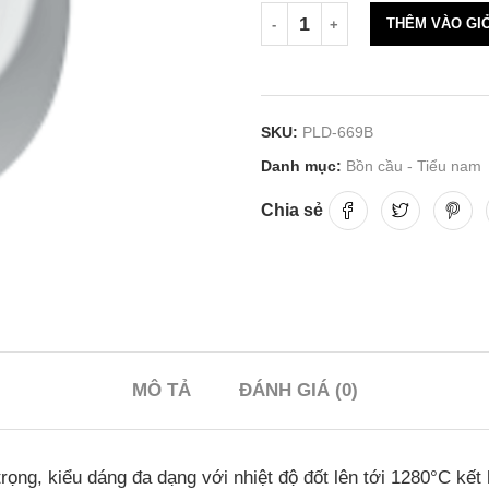
THÊM VÀO GI
SKU:
PLD-669B
Danh mục:
Bồn cầu - Tiểu nam
Chia sẻ
MÔ TẢ
ĐÁNH GIÁ (0)
 trọng, kiểu dáng đa dạng với nhiệt độ đốt lên tới 1280°C k