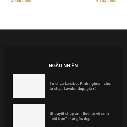
3.585.000
₫
4.103.000
₫
NGẪU NHIÊN
Tủ chậu Lavabo: Kinh nghiệm chọn
tủ chậu Lavabo đẹp, giá rẻ
Bí quyết chụp ảnh thiết bị vệ sinh
“bắt trọn” mọi góc đẹp