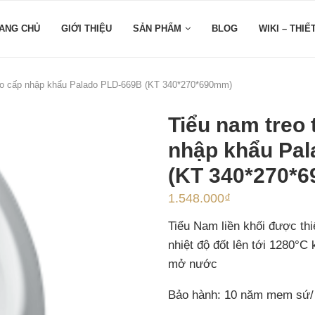
ANG CHỦ
GIỚI THIỆU
SẢN PHẨM
BLOG
WIKI – THIẾ
ao cấp nhập khẩu Palado PLD-669B (KT 340*270*690mm)
Tiểu nam treo
nhập khẩu Pa
(KT 340*270*
1.548.000
₫
Tiểu Nam liền khối được thi
nhiệt độ đốt lên tới 1280°C
mở nước
Bảo hành: 10 năm mem sứ/ 