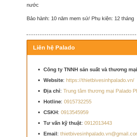
nước
Bảo hành: 10 năm mem sứ/ Phụ kiện: 12 tháng
Liên hệ Palado
Công ty TNNH sản suất và thương mại
Website
:
https://thietbivesinhpalado.vn/
Địa chỉ
:
Trung tâm thương mại Palado Pl
Hotline
:
0915732255
CSKH
:
0913545959
Tư vấn kỹ thuật
:
0912013443
Email
:
thietbivesinhpalado.vn@gmail.c