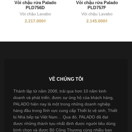
Vòi chậu rửa Palado
Vòi chậu rửa Palado
PLD756D
PLD757F
Vòi chậu Lavabo
Vòi chậu Lavabo
2.217.000
₫
2.145.000
₫
VỀ CHÚNG TÔI
Thành lập từ năm 2008, trải qua hơn 10 năm kinh
doanh và phát triển, được sự ủng hộ của khách hàng,
PALADO hiện nay là một trong những doanh nghiệp
hàng đầu trong lĩnh vực cung cấp Thiết bị vệ sinh, Thiết
bị Nhà bếp tại Việt Nam… Qua đó, PALADO đã đạt
được những thành tựu nhất định được người tiêu dùng
bình chọn và được Bộ Công Thương cùng nhiều ban