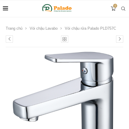
0
Trang chủ
Vòi chậu Lavabo
Vòi chậu rửa Palado PLD757C