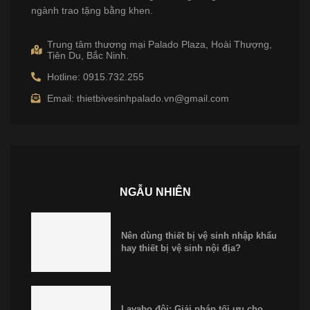
ngành trao tặng bằng khen.
Trung tâm thương mại Palado Plaza, Hoài Thượng,
Tiên Du, Bắc Ninh.
Hotline: 0915.732.255
Email: thietbivesinhpalado.vn@gmail.com
NGẪU NHIÊN
Nên dùng thiết bị vệ sinh nhập khẩu
hay thiết bị vệ sinh nội địa?
Lavabo đôi: Giải pháp tối ưu cho