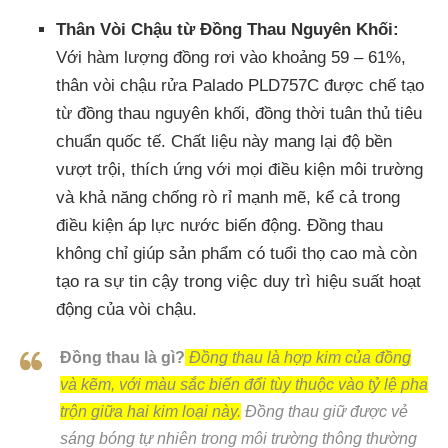
Thân Vòi Chậu từ Đồng Thau Nguyên Khối:
Với hàm lượng đồng rơi vào khoảng 59 – 61%,
thân vòi chậu rửa Palado PLD757C được chế tạo
từ đồng thau nguyên khối, đồng thời tuân thủ tiêu
chuẩn quốc tế. Chất liệu này mang lại độ bền
vượt trội, thích ứng với mọi điều kiện môi trường
và khả năng chống rò rỉ mạnh mẽ, kể cả trong
điều kiện áp lực nước biến động. Đồng thau
không chỉ giúp sản phẩm có tuổi thọ cao mà còn
tạo ra sự tin cậy trong việc duy trì hiệu suất hoạt
động của vòi chậu.
Đồng thau là gì?
Đồng thau là hợp kim của đồng
và kẽm, với màu sắc biến đổi tùy thuộc vào tỷ lệ pha
trộn giữa hai kim loại này.
Đồng thau giữ được vẻ
sáng bóng tự nhiên trong môi trường thông thường