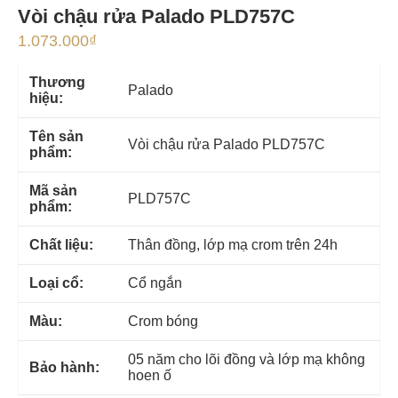
Vòi chậu rửa Palado PLD757C
1.073.000
₫
Thương
Palado
hiệu:
Tên sản
Vòi chậu rửa Palado PLD757C
phẩm:
Mã sản
PLD757C
phẩm:
Chất liệu:
Thân đồng, lớp mạ crom trên 24h
Loại cổ:
Cổ ngắn
Màu:
Crom bóng
05 năm cho lõi đồng và lớp mạ không
Bảo hành:
hoen ố