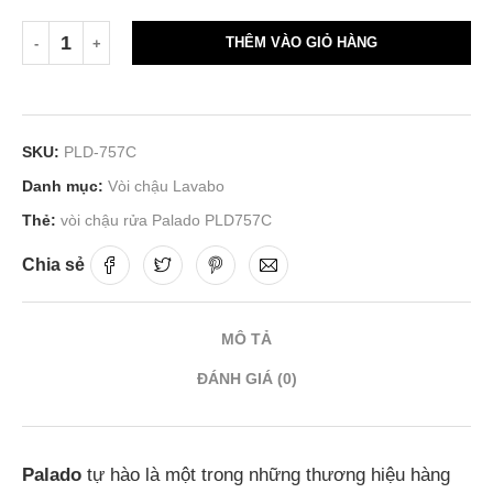
THÊM VÀO GIỎ HÀNG
SKU:
PLD-757C
Danh mục:
Vòi chậu Lavabo
Thẻ:
vòi chậu rửa Palado PLD757C
Chia sẻ
MÔ TẢ
ĐÁNH GIÁ (0)
Palado
tự hào là một trong những thương hiệu hàng