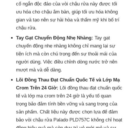
cổ ngắn độc đáo của vòi chậu rửa này được tối
ưu hóa cho chậu âm bàn, giúp tối ưu hóa không
gian và tạo nên sự hài hòa và thẩm mỹ khi bố trí
chậu rửa.
Tay Gạt Chuyển Động Nhẹ Nhàng:
Tay gạt
chuyển động nhẹ nhàng không chỉ mang lại sự
tiện ích mà còn chú trọng đến sự thoải mái của
người dùng. Việc điều chỉnh dòng nước trở nên
mượt mà và dễ dàng.
Lõi Đồng Thau Đạt Chuẩn Quốc Tế và Lớp Mạ
Crom Trên 24 Giờ:
Lõi đồng thau đạt chuẩn quốc
tế và lớp mạ crom trên 24 giờ là yếu tố quan
trọng bảo đảm tính bền vững và sang trọng của
sản phẩm. Chất liệu này được chọn lựa để đảm
bảo vòi chậu rửa Palado PLD757C không chỉ hoạt
động hiệu quả mà còn duy trì vẻ mới mẻ và sự