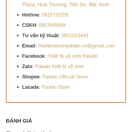
Plaza, Hoài Thượng, Tiên Du, Bắc Ninh
Hotline
:
0915732255
CSKH
:
0913545959
Tư vấn kỹ thuật
:
0912013443
Email
:
thietbivesinhpalado.vn@gmail.com
Facebook
:
Thiết bị vệ sinh Palado
Zalo
:
Palado thiết bị vệ sinh
Shopee
:
Palado Official Store
Lazada
:
Palado Store
ĐÁNH GIÁ