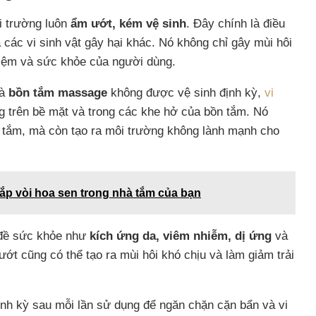
i trường luôn
ẩm ướt, kém vệ sinh
. Đây chính là điều
 các vi sinh vật gây hại khác. Nó không chỉ gây mùi hôi
hiệm và sức khỏe của người dùng.
và
bồn tắm massage
không được vệ sinh định kỳ,
vi
g trên bề mặt và trong các khe hở của bồn tắm. Nó
n tắm, mà còn tạo ra môi trường không lành mạnh cho
lắp vòi hoa sen trong nhà tắm của bạn
n đề sức khỏe như
kích ứng da, viêm nhiễm, dị ứng
và
ớt cũng có thể tạo ra mùi hôi khó chịu và làm giảm trải
nh kỳ sau mỗi lần sử dụng để ngăn chặn cặn bẩn và vi