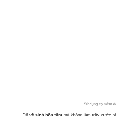
Sử dụng cọ mềm để
Để
vệ sinh bồn tắm
mà không làm trầy xước b