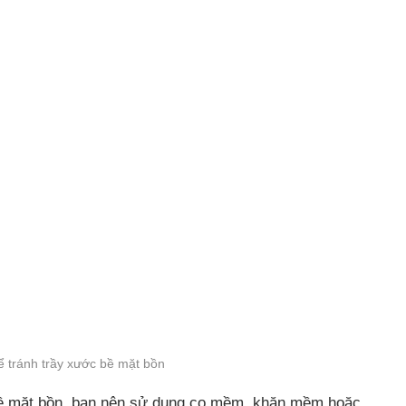
 tránh trầy xước bề mặt bồn
ề mặt bồn, bạn nên sử dụng cọ mềm, khăn mềm hoặc