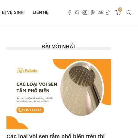
0
T BỊ VỆ SINH
LIÊN HỆ
BÀI MỚI NHẤT
Các loại vòi sen tắm phổ biến trên thị