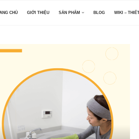
ANG CHỦ
GIỚI THIỆU
SẢN PHẨM
BLOG
WIKI – THIẾ