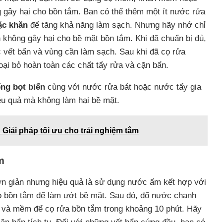
g gây hại cho bồn tắm. Bạn có thể thêm một ít nước rửa
ặc khăn
để tăng khả năng làm sạch. Nhưng hãy nhớ chỉ
 không gây hại cho bề mặt bồn tắm. Khi đã chuẩn bị đủ,
c vết bẩn và vùng cần làm sạch. Sau khi đã cọ rửa
oại bỏ hoàn toàn các chất tẩy rửa và cặn bẩn.
ng bọt biển
cùng với nước rửa bát hoặc nước tẩy gia
ệu quả mà không làm hại bề mặt.
 Giải pháp tối ưu cho trải nghiệm tắm
m
n giản nhưng hiệu quả là sử dụng nước ấm kết hợp với
o bồn tắm để làm ướt bề mặt. Sau đó, đổ nước chanh
 và mềm để cọ rửa bồn tắm trong khoảng 10 phút. Hãy