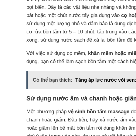
bọt biển. Đây là các vật liệu nhẹ nhàng và khôn
bát hoặc một chút nước tẩy gia dụng vào
cọ ho
sử dụng một lượng nhỏ và đảm bảo là dung dịch
cọ rửa bồn tắm từ 5 – 10 phút, tập trung vào cá
xong, sử dụng nước sạch để xả lại bồn tắm để l
Với việc sử dụng cọ mềm,
khăn mềm hoặc miế
dụng, bạn có thể làm sạch bồn tắm một cách hi
Có thể bạn thích:
Tăng áp lực nước vòi sen:
Sử dụng nước ấm và chanh hoặc giấ
Một phương pháp
vệ sinh bồn tắm massage
đơ
chanh hoặc giấm. Đầu tiên, hãy xả nước ấm và
hoặc giấm lên bề mặt bồn tắm rồi dùng khăn ẩm