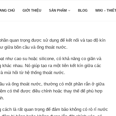
ANG CHỦ
GIỚI THIỆU
SẢN PHẨM
BLOG
WIKI – THIẾ
 phần quan trọng được sử dụng để kết nối và tạo độ kín
hư giữa bồn cầu và ống thoát nước.
ạt như cao su hoặc silicone, có khả năng co giãn và
khác nhau. Nó giúp tạo ra một liên kết kín giữa các
và mùi hôi từ hệ thống thoát nước.
cầu và ống thoát nước, thường có một phần rắn ở giữa
 đệm có thể được điều chỉnh hoặc thay thế để phù hợp
nh.
 cách là rất quan trọng để đảm bảo không có rò rỉ nước