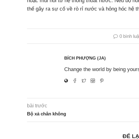
hoặc mùi hôi từ hệ thống thoát nước. Nếu bộ nố
thể gây ra sự cố về rò rỉ nước và hỏng hóc hệ t
0 bình lu
BÍCH PHƯỢNG (JA)
Change the world by being yourse
bài trước
Bộ xả chân không
ĐỂ LẠ