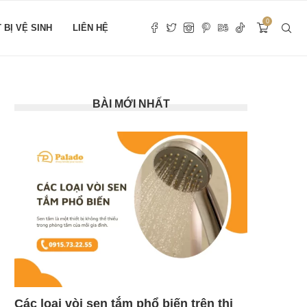
0
T BỊ VỆ SINH
LIÊN HỆ
BÀI MỚI NHẤT
Các loại vòi sen tắm phổ biến trên thị