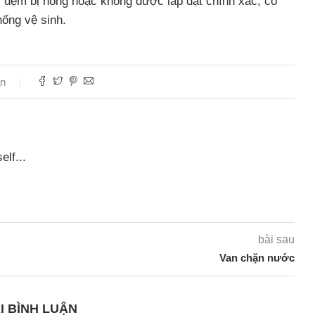
i đệm bị hỏng hoặc không được lắp đặt chính xác, có
hống vệ sinh.
ận
lf...
bài sau
Van chặn nước
I BÌNH LUẬN