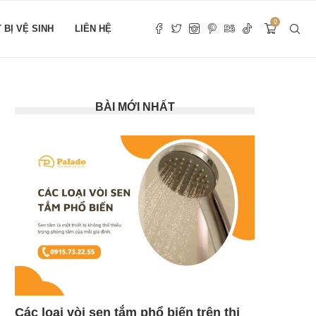
0
T BỊ VỆ SINH
LIÊN HỆ
BÀI MỚI NHẤT
Các loại vòi sen tắm phổ biến trên thị