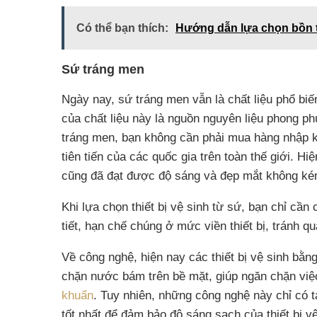
Có thể bạn thích:
Hướng dẫn lựa chọn bồn 
Sứ tráng men
Ngày nay, sứ tráng men vẫn là chất liệu phổ biế
của chất liệu này là nguồn nguyên liệu phong ph
tráng men, bạn không cần phải mua hàng nhập 
tiên tiến của các quốc gia trên toàn thế giới. Hi
cũng đã đạt được độ sáng và đẹp mắt không ké
Khi lựa chọn thiết bị vệ sinh từ sứ, bạn chỉ cầ
tiết, hạn chế chúng ở mức viền thiết bị, tránh q
Về công nghệ, hiện nay các thiết bị vệ sinh bằ
chặn nước bám trên bề mặt, giúp ngăn chặn việc
khuẩn
. Tuy nhiên, những công nghệ này chỉ có 
tốt nhất để đảm bảo độ sáng sạch của thiết bị vệ