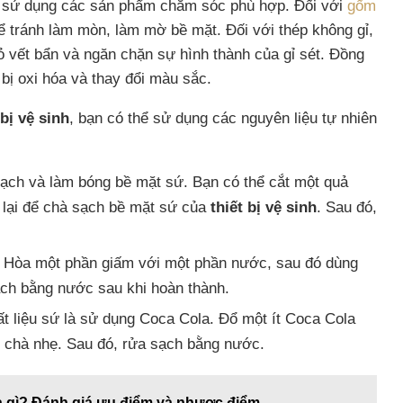
n sử dụng các sản phẩm chăm sóc phù hợp. Đối với
gốm
ể tránh làm mòn, làm mờ bề mặt. Đối với thép không gỉ,
ỏ vết bẩn và ngăn chặn sự hình thành của gỉ sét. Đồng
bị oxi hóa và thay đổi màu sắc.
 bị vệ sinh
, bạn có thể sử dụng các nguyên liệu tự nhiên
sạch và làm bóng bề mặt sứ. Bạn có thể cắt một quả
 lại để chà sạch bề mặt sứ của
thiết bị vệ sinh
. Sau đó,
n. Hòa một phần giấm với một phần nước, sau đó dùng
ạch bằng nước sau khi hoàn thành.
 liệu sứ là sử dụng Coca Cola. Đổ một ít Coca Cola
 chà nhẹ. Sau đó, rửa sạch bằng nước.
à gì? Đánh giá ưu điểm và nhược điểm