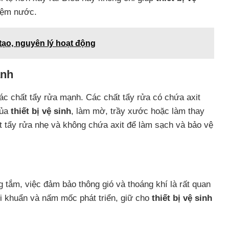
iệm nước.
 tạo, nguyên lý hoạt động
ạnh
các chất tẩy rửa mạnh. Các chất tẩy rửa có chứa axit
của
thiết bị vệ sinh
, làm mờ, trầy xước hoặc làm thay
t tẩy rửa nhẹ và không chứa axit để làm sạch và bảo vệ
tắm, việc đảm bảo thông gió và thoáng khí là rất quan
i khuẩn và nấm mốc phát triển, giữ cho
thiết bị vệ sinh