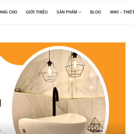
ANG CHỦ
GIỚI THIỆU
SẢN PHẨM
BLOG
WIKI – THIẾ