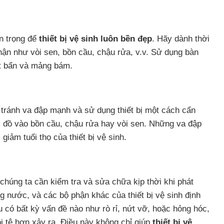
n trọng để
thiết bị vệ sinh luôn bền đẹp
. Hãy dành thời
hận như vòi sen, bồn cầu, chậu rửa, v.v. Sử dụng bàn
ết bẩn và mảng bám.
 tránh va đập mạnh và sử dụng thiết bị một cách cẩn
m đồ vào bồn cầu, chậu rửa hay vòi sen. Những va đập
iảm tuổi thọ của thiết bị vệ sinh.
 chúng ta cần kiểm tra và sửa chữa kịp thời khi phát
ng nước, và các bộ phận khác của thiết bị vệ sinh định
 có bất kỳ vấn đề nào như rò rỉ, nứt vỡ, hoặc hỏng hóc,
i tệ hơn xảy ra. Điều này không chỉ giúp
thiết bị vệ