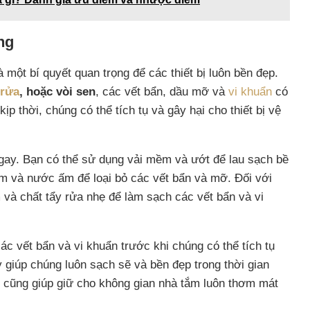
ng
 một bí quyết quan trọng để các thiết bị luôn bền đẹp.
 rửa
, hoặc vòi sen
, các vết bẩn, dầu mỡ và
vi khuẩn
có
 thời, chúng có thể tích tụ và gây hại cho thiết bị vệ
ay. Bạn có thể sử dụng vải mềm và ướt để lau sạch bề
ềm và nước ấm để loại bỏ các vết bẩn và mỡ. Đối với
và chất tẩy rửa nhẹ để làm sạch các vết bẩn và vi
ác vết bẩn và vi khuẩn trước khi chúng có thể tích tụ
y giúp chúng luôn sạch sẽ và bền đẹp trong thời gian
ng cũng giúp giữ cho không gian nhà tắm luôn thơm mát