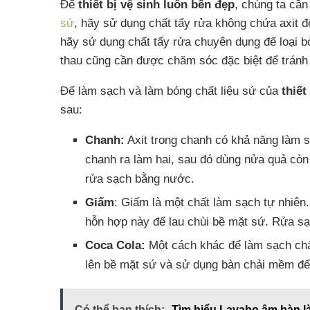
Để
thiết bị vệ sinh luôn bền đẹp
, chúng ta cầ
sứ
, hãy sử dụng chất tẩy rửa không chứa axit đ
hãy sử dụng chất tẩy rửa chuyên dụng để loại b
thau cũng cần được chăm sóc đặc biệt để tránh 
Để làm sạch và làm bóng chất liệu sứ của
thiết
sau:
Chanh:
Axit trong chanh có khả năng làm 
chanh ra làm hai, sau đó dùng nửa quả còn
rửa sạch bằng nước.
Giấm
: Giấm là một chất làm sạch tự nhiê
hỗn hợp này để lau chùi bề mặt sứ. Rửa s
Coca Cola:
Một cách khác để làm sạch chất
lên bề mặt sứ và sử dụng bàn chải mềm để
Có thể bạn thích:
Tìm hiểu Lavabo âm bàn l