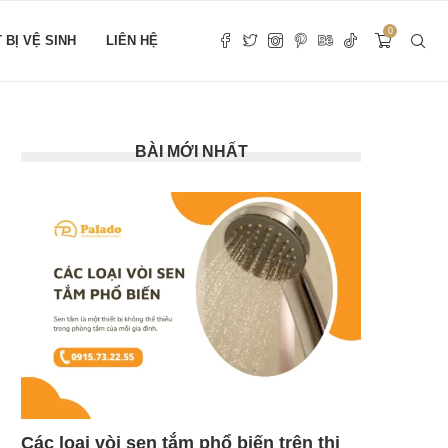
0
T BỊ VỆ SINH
LIÊN HỆ
BÀI MỚI NHẤT
Các loại vòi sen tắm phổ biến trên thị