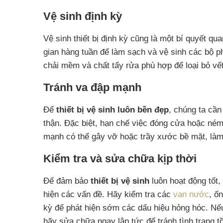
Vệ sinh định kỳ
Vệ sinh thiết bị định kỳ cũng là một bí quyết qua
gian hàng tuần để làm sạch và vệ sinh các bộ p
chải mềm và chất tẩy rửa phù hợp để loại bỏ v
Tránh va đập mạnh
Để
thiết bị vệ sinh luôn bền đẹp
, chúng ta cần
thận. Đặc biệt, hạn chế việc đóng cửa hoặc né
mạnh có thể gây vỡ hoặc trầy xước bề mặt, làm g
Kiểm tra và sửa chữa kịp thời
Để đảm bảo
thiết bị vệ sinh
luôn hoạt động tốt,
hiện các vấn đề. Hãy kiểm tra các
van nước
, ố
kỳ để phát hiện sớm các dấu hiệu hỏng hóc. Nếu
hãy sửa chữa ngay lập tức để tránh tình trạng tồ