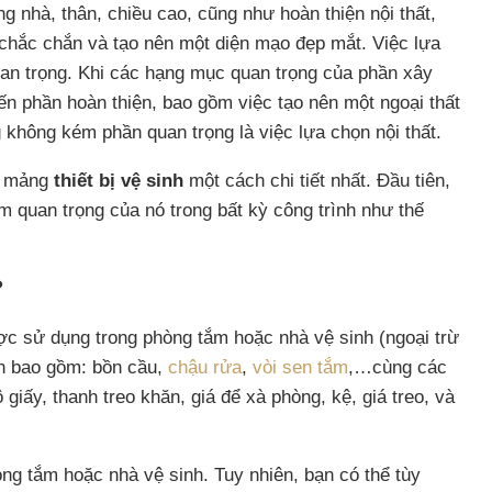
 nhà, thân, chiều cao, cũng như hoàn thiện nội thất,
 chắc chắn và tạo nên một diện mạo đẹp mắt. Việc lựa
uan trọng. Khi các hạng mục quan trọng của phần xây
n phần hoàn thiện, bao gồm việc tạo nên một ngoại thất
không kém phần quan trọng là việc lựa chọn nội thất.
về mảng
thiết bị vệ sinh
một cách chi tiết nhất. Đầu tiên,
ầm quan trọng của nó trong bất kỳ công trình như thế
?
ược sử dụng trong phòng tắm hoặc nhà vệ sinh (ngoại trừ
nh bao gồm: bồn cầu,
chậu rửa
,
vòi sen tắm
,…cùng các
 giấy, thanh treo khăn, giá để xà phòng, kệ, giá treo, và
òng tắm hoặc nhà vệ sinh. Tuy nhiên, bạn có thể tùy