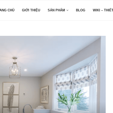
ANG CHỦ
GIỚI THIỆU
SẢN PHẨM
BLOG
WIKI – THIẾ