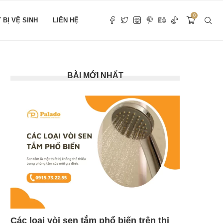
0
T BỊ VỆ SINH
LIÊN HỆ
BÀI MỚI NHẤT
Các loại vòi sen tắm phổ biến trên thị